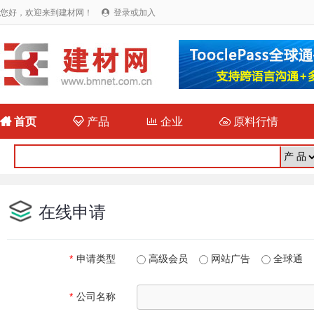
您好，欢迎来到建材网！
登录或加入


首页

产品

企业

原料行情
在线申请
*
申请类型
高级会员
网站广告
全球通
*
公司名称