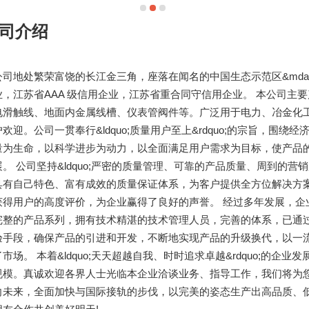
司介绍
公司地处繁荣富饶的长江金三角，座落在闻名的中国生态示范区&mda
业，江苏省AAA 级信用企业，江苏省重合同守信用企业。 本公司主
电滑触线、地面内金属线槽、仪表管阀件等。广泛用于电力、冶金化
户欢迎。公司一贯奉行&ldquo;质量用户至上&rdquo;的宗旨，
量为生命，以科学进步为动力，以全面满足用户需求为目标，使产品
展。 公司坚持&ldquo;严密的质量管理、可靠的产品质量、周到的营销
具有自己特色、富有成效的质量保证体系，为客户提供全方位解决方
获得用户的高度评价，为企业赢得了良好的声誉。 经过多年发展，企
完整的产品系列，拥有技术精湛的技术管理人员，完善的体系，已通过
验手段，确保产品的引进和开发，不断地实现产品的升级换代，以一
了市场。 本着&ldquo;天天超越自我、时时追求卓越&rdquo;的
规模。真诚欢迎各界人士光临本企业洽谈业务、指导工作，我们将为
向未来，全面加快与国际接轨的步伐，以完美的姿态生产出高品质、