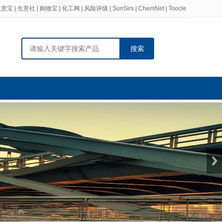
生意宝
|
生意社
|
购物宝
|
化工网
|
风险评级
|
SunSirs
|
ChemNet
|
Toocle
搜索