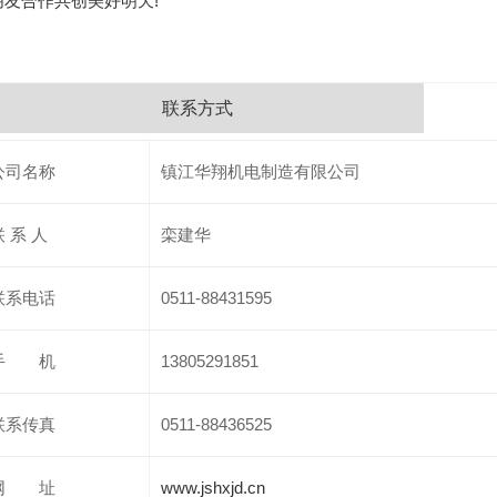
朋友合作共创美好明天!
联系方式
公司名称
镇江华翔机电制造有限公司
联 系 人
栾建华
联系电话
0511-88431595
手 机
13805291851
联系传真
0511-88436525
网 址
www.jshxjd.cn