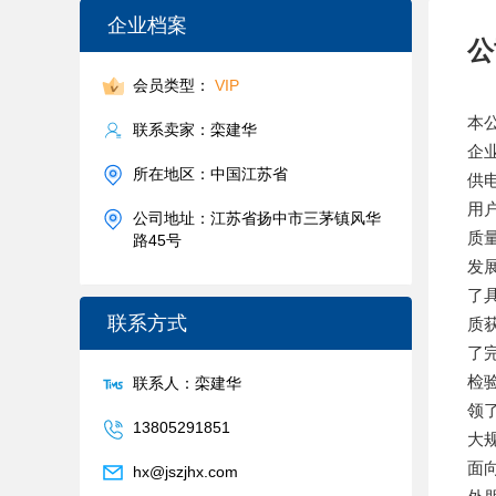
企业档案
公
会员类型：
VIP
本
联系卖家：栾建华
企
所在地区：中国江苏省
供
用
公司地址：江苏省扬中市三茅镇风华
质
路45号
发
了
联系方式
质
了
检
联系人：栾建华
领
13805291851
大
面
hx@jszjhx.com